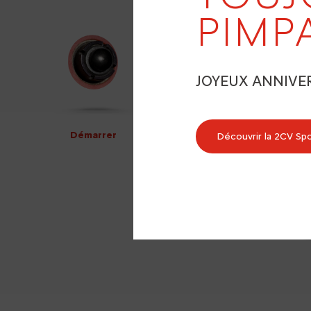
PIMP
JOYEUX ANNIVE
Démarrer
Découvrir la 2CV Sp